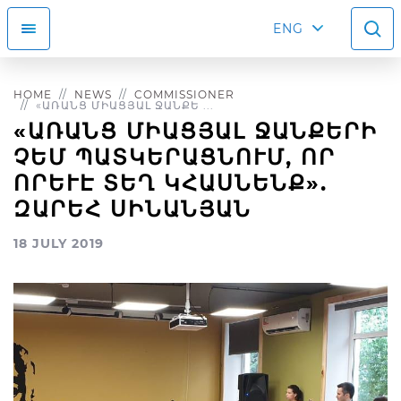
ENG
HOME
NEWS
COMMISSIONER
«ԱՌԱՆՑ ՄԻԱՑՅԱԼ ՋԱՆՔԵ ...
«ԱՌԱՆՑ ՄԻԱՑՅԱԼ ՋԱՆՔԵՐԻ
ՉԵՄ ՊԱՏԿԵՐԱՑՆՈՒՄ, ՈՐ
ՈՐԵՒԷ ՏԵՂ ԿՀԱՍՆԵՆՔ». Զ
ԱՐԵՀ ՍԻՆԱՆՅԱՆ
18 JULY 2019