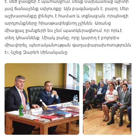
է, մեծ ջանքեր է պահանջում, մենք նախևառաջ պիտի
լավ ճանաչենք սփյուռքը: Այն բազմազան է, բարդ: Մեր
աշխատանքը լինելու է համառ և տքնաջան, որպեսզի
արդյունքները հիասթափեցնող չլինեն: Առանց
միացյալ ջանքերի ես չեմ պատկերացնում, որ որևէ
տեղ կհասնենք: Միակ բանը, որը կարող է բոլորիս
միավորել, պետականության գաղափարախոսությունն
է»,-նշեց Զարեհ Սինանյանը: