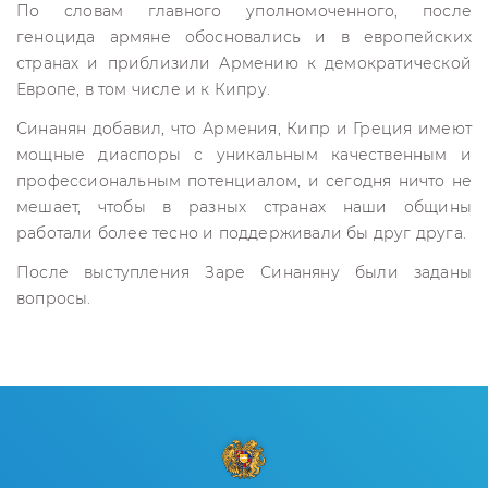
По словам главного уполномоченного, после
геноцида армяне обосновались и в европейских
странах и приблизили Армению к демократической
Европе, в том числе и к Кипру.
Синанян добавил, что Армения, Кипр и Греция имеют
мощные диаспоры с уникальным качественным и
профессиональным потенциалом, и сегодня ничто не
мешает, чтобы в разных странах наши общины
работали более тесно и поддерживали бы друг друга.
После выступления Заре Синаняну были заданы
вопросы.