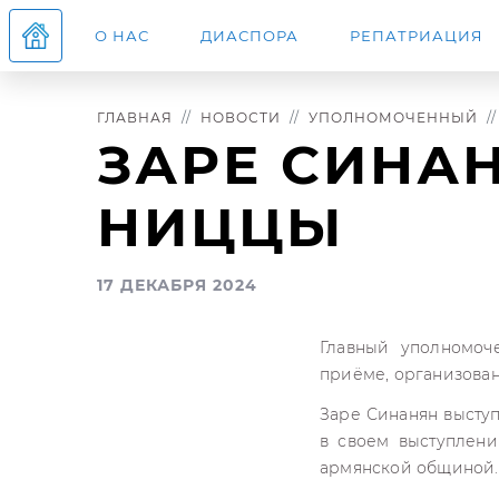
О НАС
ДИАСПОРА
РЕПАТРИАЦИЯ
ГЛАВНАЯ
НОВОСТИ
УПОЛНОМОЧЕННЫЙ
ЗАРЕ СИНА
НИЦЦЫ
17 ДЕКАБРЯ 2024
Главный уполномоч
приёме, организова
Заре Синанян выступ
в своем выступлени
армянской общиной.