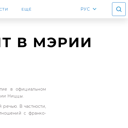
РУС
СТИ
ЕЩЁ
Т В МЭРИИ
стие в официальном
рии Ниццы.
 речью. В частности,
отношений с франко-