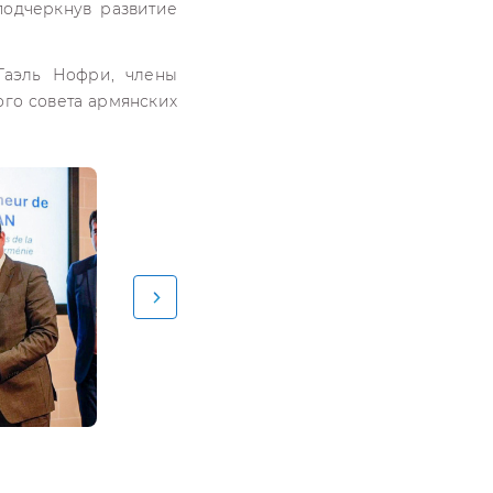
одчеркнув развитие
Гаэль Нофри, члены
го совета армянских