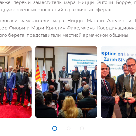
также первый заместитель мэра Ниццы Энтони Борре, п
 дружественных отношений в различных сферах.
твовали заместители мэра Ниццы Магали Алтунян и 
Пьер Фиори и Мари Кристин Фикс, члены Координационно
ого берега, представители местной армянской общины.