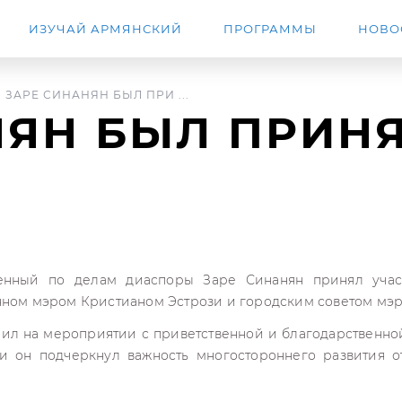
ИЗУЧАЙ АРМЯНСКИЙ
ПРОГРАММЫ
НОВО
ЗАРЕ СИНАНЯН БЫЛ ПРИ ...
НЯН БЫЛ ПРИНЯ
енный по делам диаспоры Заре Синанян принял уча
нном мэром Кристианом Эстрози и городским советом мэ
ил на мероприятии с приветственной и благодарственной
и он подчеркнул важность многостороннего развития 