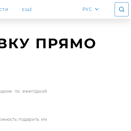
РУС
СТИ
ЕЩЁ
ЯВКУ ПРЯМО
одине по ежегодной
можность подарить им