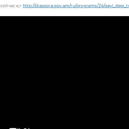
 сейчас 👉
http://diaspora.gov.am/ru/programs/24/qayl_depi_t