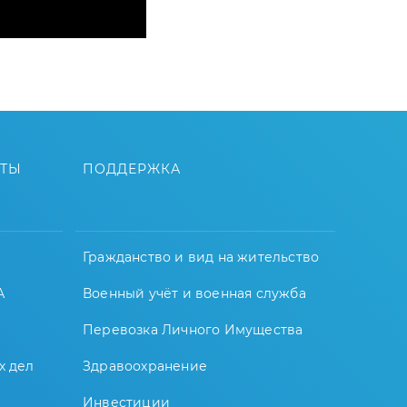
ЙТЫ
ПОДДЕРЖКА
Гражданство и вид на жительство
А
Военный учёт и военная служба
Перевозка Личного Имущества
х дел
Здравоохранение
Инвестиции