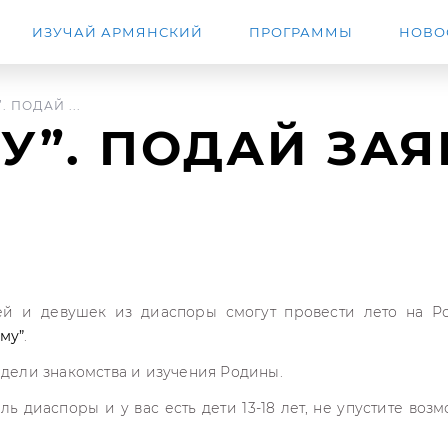
ИЗУЧАЙ АРМЯНСКИЙ
ПРОГРАММЫ
НОВО
. ПОДАЙ ...
У”. ПОДАЙ ЗА
й и девушек из диаспоры смогут провести лето на Р
ому”
.
едели знакомства и изучения Родины.
ль диаспоры и у вас есть дети 13-18 лет, не упустите воз