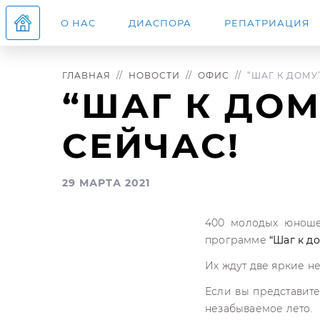
О НАС
ДИАСПОРА
РЕПАТРИАЦИЯ
ГЛАВНАЯ
НОВОСТИ
ОФИС
“ШАГ К ДОМУ”
“ШАГ К ДОМ
СЕЙЧАС!
29 МАРТА 2021
400 молодых юноше
программе
“Шаг к д
Их ждут две яркие н
Если вы представите
незабываемое лето.