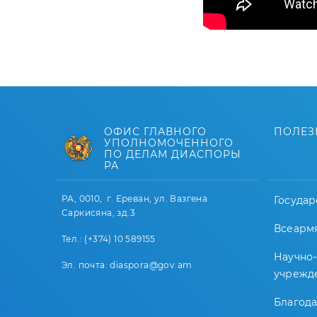
ОФИС ГЛАВНОГО
ПОЛЕЗ
УПОЛНОМОЧЕННОГО
ПО ДЕЛАМ ДИАСПОРЫ
РА
РА, 0010, г. Ереван, ул. Вазгена
Государ
Саркисяна, зд.3
Всеарм
Тел.: (+374) 10 589155
Научно
Эл. почта: diaspora@gov.am
учрежд
Благод