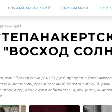
ИЗУЧАЙ АРМЯНСКИЙ
ПРОГРАММЫ
НОВО
ПАНАКЕРТ ...
СТЕПАНАКЕРТС
 "ВОСХОД СОЛ
тиваль "Восход солнца" на 10 дней превратил Степанакерт
связей. Фестиваль, организованный репатриантами Шуша
 второй год и включал в себя выставки, концерты, кинопо
е.