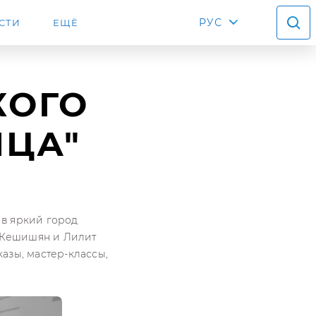
РУС
СТИ
ЕЩЁ
КОГО
НЦА"
 в яркий город
н Кешишян и Лилит
казы, мастер-классы,