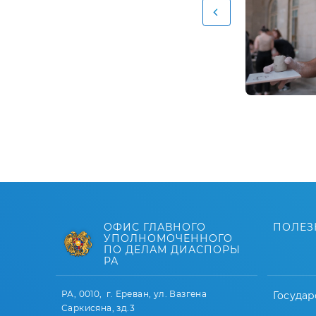
ОФИС ГЛАВНОГО
ПОЛЕЗ
УПОЛНОМОЧЕННОГО
ПО ДЕЛАМ ДИАСПОРЫ
РА
РА, 0010, г. Ереван, ул. Вазгена
Государ
Саркисяна, зд.3