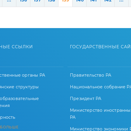
...
136
137
138
139
140
141
142
...
НЫЕ ССЫЛКИ
ГОСУДАРСТВЕННЫЕ СА
ственные органы РА
Правительство РА
янские структуры
Национальное собрание Р
-образовательные
Президент РА
ения
Министерство иностранны
арность
РА
 БОЛЬШЕ
Министерство экономики 