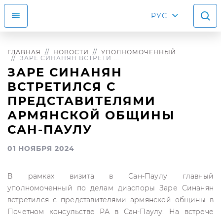
РУС
ГЛАВНАЯ
НОВОСТИ
УПОЛНОМОЧЕННЫЙ
ЗАРЕ СИНАНЯН ВСТРЕТИ ...
ЗАРЕ СИНАНЯН
ВСТРЕТИЛСЯ С
ПРЕДСТАВИТЕЛЯМИ
АРМЯНСКОЙ ОБЩИНЫ
САН-ПАУЛУ
01 НОЯБРЯ 2024
В рамках визита в Сан-Паулу главный
уполномоченный по делам диаспоры Заре Синанян
встретился с представителями армянской общины в
Почетном консульстве РА в Сан-Паулу. На встрече