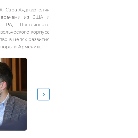
РА Сара Анджарголян
 врачами из США и
я РА, Постоянного
овольческого корпуса
во в целях развития
споры и Армении.