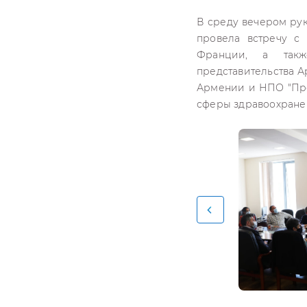
В среду вечером ру
провела встречу 
Франции, а также
представительства А
Армении и НПО "Про
сферы здравоохране