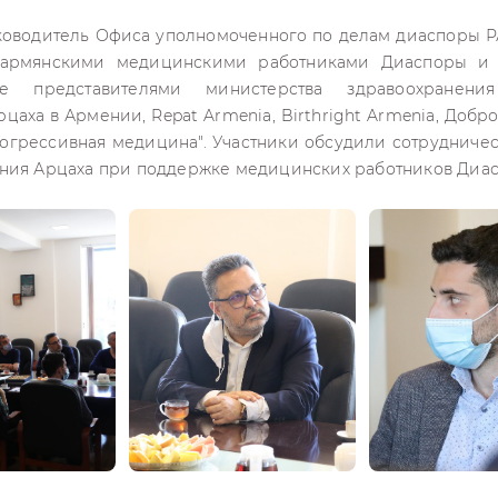
ководитель Офиса уполномоченного по делам диаспоры 
с армянскими медицинскими работниками Диаспоры и
 представителями министерства здравоохранени
рцаха в Армении, Repat Armenia, Birthright Armenia, Добр
грессивная медицина". Участники обсудили сотрудничест
ния Арцаха при поддержке медицинских работников Диа