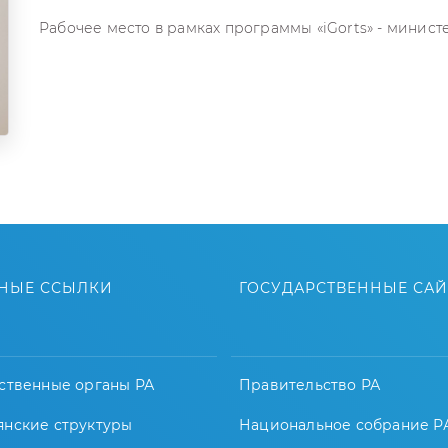
Рабочее место в рамках программы «iGorts» - минис
НЫЕ ССЫЛКИ
ГОСУДАРСТВЕННЫЕ СА
ственные органы РА
Правительство РА
янские структуры
Национальное собрание Р