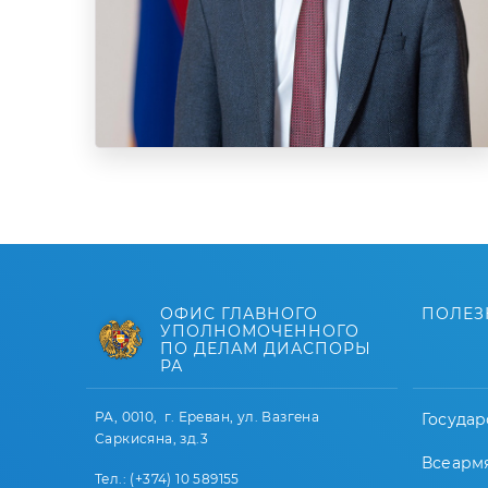
ОФИС ГЛАВНОГО
ПОЛЕЗ
УПОЛНОМОЧЕННОГО
ПО ДЕЛАМ ДИАСПОРЫ
РА
РА, 0010, г. Ереван, ул. Вазгена
Государ
Саркисяна, зд.3
Всеарм
Тел.: (+374) 10 589155