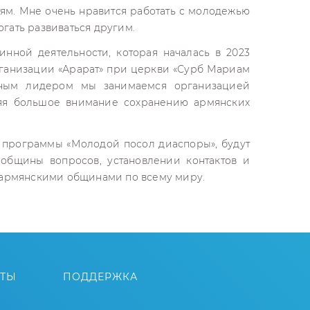
ям. Мне очень нравится работать с молодежью
огать развиваться другим.
нной деятельности, которая началась в 2023
ганизации «Арарат» при церкви «Сурб Мариам
вным лидером мы занимаемся организацией
яя большое внимание сохранению армянских
х программы «Молодой посол диаспоры», будут
бщины вопросов, установлении контактов и
 армянскими общинами по всему миру.
ЙТЫ
ПОДДЕРЖКА