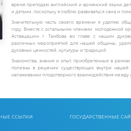
время преподаю английский и армянский языки дет
и детьми, поскольку я люблю развиваться сама и пом
Значительную часть своего времени я уделяю общи
году. Вместе с остальными членами молодежной ор
Аствацацин» г. Тамбова во главе с нашим духо
различных мероприятий для нашей общины, удел
духовных ценностей, культуры и традиций.
Знакомства, знания и опыт, приобретенные в рамка
полезны в решении существующих внутри нашей о
налаживании плодотворного взаимодействия между
НЫЕ ССЫЛКИ
ГОСУДАРСТВЕННЫЕ СА