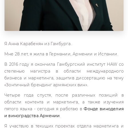
Я Анна Карабекян из Гамбурга.
Мне 28 лет, я жила в Германии, Армении и Испании.
В 2016 году я окончила Гамбургский институт HAW со
степенью магистра в области международного
бизнеса и маркетинга, защитив диссертацию на тему
«Зонтичный брендинг армянских вин».
Четыре года спустя, после различных позиций в
области контента и маркетинга, а также изучения
пятого языка - сегодня я работаю в
Фонде виноделия
и виноградства Армении
.
Я участвую в текущих проектах отдела маркетинга и