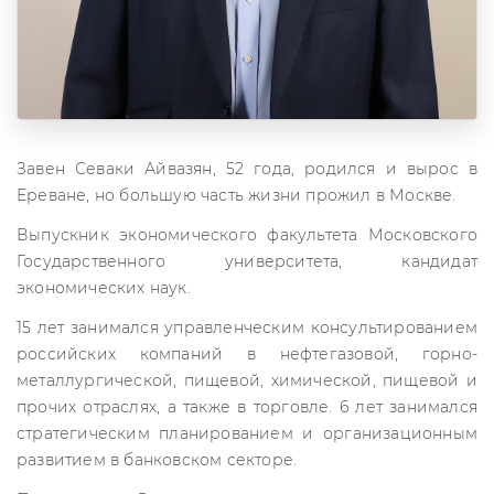
Завен Севаки Айвазян, 52 года, родился и вырос в
Ереване, но большую часть жизни прожил в Москве.
Выпускник экономического факультета Московского
Государственного университета, кандидат
экономических наук.
15 лет занимался управленческим консультированием
российских компаний в нефтегазовой, горно-
металлургической, пищевой, химической, пищевой и
прочих отраслях, а также в торговле. 6 лет занимался
стратегическим планированием и организационным
развитием в банковском секторе.