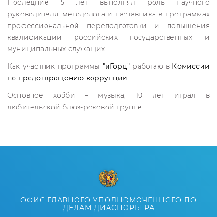
Последние 5 лет выполнял роль научного
руководителя, методолога и наставника в программах
профессиональной переподготовки и повышения
квалификации российских государственных и
муниципальных служащих.
Как участник программы
"иГорц"
работаю в
Комиссии
по предотвращению коррупции
.
Основное хобби – музыка, 10 лет играл в
любительской блюз-роковой группе.
ОФИС ГЛАВНОГО УПОЛНОМОЧЕННОГО ПО
ДЕЛАМ ДИАСПОРЫ РА