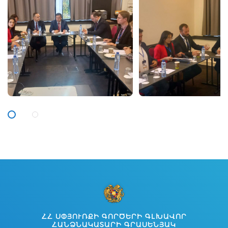
ՀՀ ՍՓՅՈՒՌՔԻ ԳՈՐԾԵՐԻ ԳԼԽԱՎՈՐ
ՀԱՆՁՆԱԿԱՏԱՐԻ ԳՐԱՍԵՆՅԱԿ