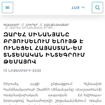
ՀԱՅ
ԳԼԽԱՎՈՐ
ԼՈՒՐԵՐ
ՀԱՆՁՆԱԿԱՏԱՐ
ԶԱՐԵՀ ՍԻՆԱՆՅԱՆԸ ԲՐՅՈ ...
ԶԱՐԵՀ ՍԻՆԱՆՅԱՆԸ
ԲՐՅՈՒՍԵԼՈՒՄ ԵԼՈՒՅԹ Է
ՈՒՆԵՑԵԼ ՀԱՅԱՍՏԱՆ-ԵՄ
ՏՆՏԵՍԱԿԱՆ ԻՆՏԵԳՐՈՒՄ
ԹԵՄԱՅՈՎ
13 ՆՈՅԵՄԲԵՐԻ 2023
Բրյուսել այցի ընթացքում Գլխավոր
հանձնակատար Զարեհ Սինանյանը «Հայաստանի
ռազմավարական ապագան. ՀՀ-Եվրոպա»
խորագրով համաժողովի շրջանակներում որպես