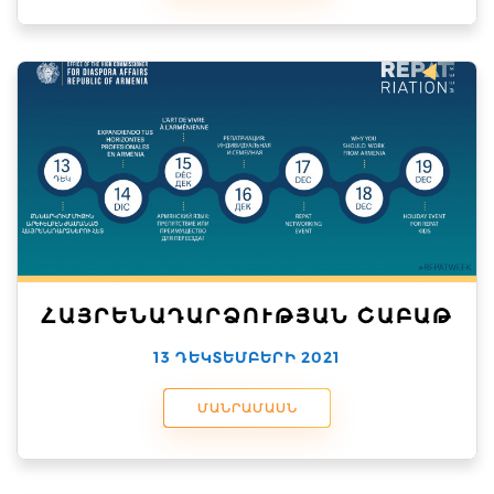
ՀԱՅՐԵՆԱԴԱՐՁՈՒԹՅԱՆ ՇԱԲԱԹ
13 ԴԵԿՏԵՄԲԵՐԻ 2021
ՄԱՆՐԱՄԱՍՆ