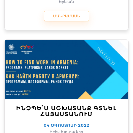
Երևան
ՄԱՆՐԱՄԱՍՆ
ԻՆՉՊԵ՞Ս ԱՇԽԱՏԱՆՔ ԳՏՆԵԼ
ՀԱՅԱՍՏԱՆՈՒՄ
04 ՕԳՈՍՏՈՍԻ 2022
Իբիս հյուրանոց