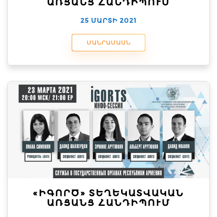
ԱՌՑԱՆՑ ՀԱՆԴԻՊՈՒՄ
25 ՄԱՐՏԻ 2021
ՄԱՆՐԱՄԱՍՆ
«ԻԳՈՐԾ» ՏԵՂԵԿԱՏՎԱԿԱՆ
ԱՌՑԱՆՑ ՀԱՆԴԻՊՈՒՄ