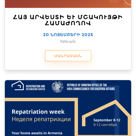
ՀԱՅ ԱՐՎԵՍՏԻ ԵՒ ՄՇԱԿՈՒՅԹԻ Հ
ԱՄԱԺՈՂՈՎ
20 ՆՈՅԵՄԲԵՐԻ 2025
Երևան
ՄԱՆՐԱՄԱՍՆ