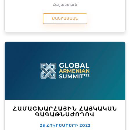
Հայաստան
ՄԱՆՐԱՄԱՍՆ
ՀԱՄԱՇԽԱՐՀԱՅԻՆ ՀԱՅԿԱԿԱՆ
ԳԱԳԱԹՆԱԺՈՂՈՎ
28 ՀՈԿՐԵՄԲԵՐԻ 2022