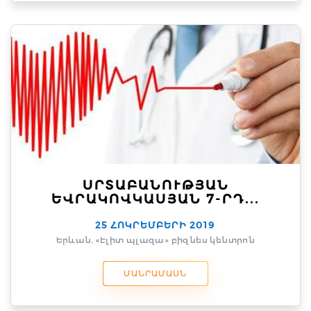
ՍՐՏԱԲԱՆՈՒԹՅԱՆ
ԵՎՐԱԿՈՎԿԱՍՅԱՆ 7-ՐԴ...
25 ՀՈԿՐԵՄԲԵՐԻ 2019
Երևան, «Էլիտ պլազա» բիզնես կենտրոն
ՄԱՆՐԱՄԱՍՆ