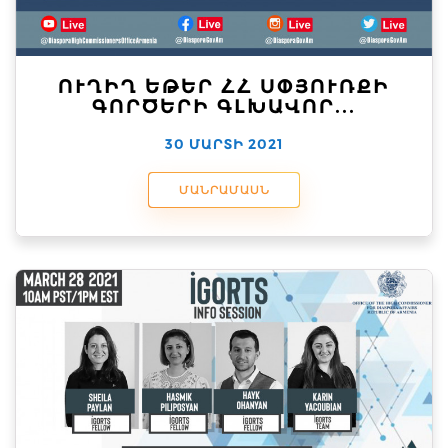
ՈՒՂԻՂ ԵԹԵՐ ՀՀ ՍՓՅՈՒՌՔԻ
ԳՈՐԾԵՐԻ ԳԼԽԱՎՈՐ...
30 ՄԱՐՏԻ 2021
ՄԱՆՐԱՄԱՍՆ