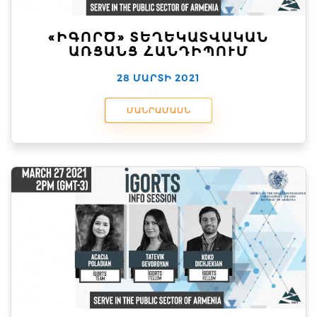
«ԻԳՈՐԾ» ՏԵՂԵԿԱՏՎԱԿԱՆ
ԱՌՑԱՆՑ ՀԱՆԴԻՊՈՒՄ
28 ՄԱՐՏԻ 2021
ՄԱՆՐԱՄԱՍՆ