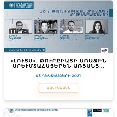
«ԼՈՒՅՍ». ԹՈՒՐՔԻԱՅԻ ԱՌԱՋԻՆ
ԱՐԵՒՄՏԱՀԱՅԵՐԵՆ ԱՌՑԱՆՑ...
03 ԴԵԿՏԵՄԲԵՐԻ 2021
ՄԱՆՐԱՄԱՍՆ