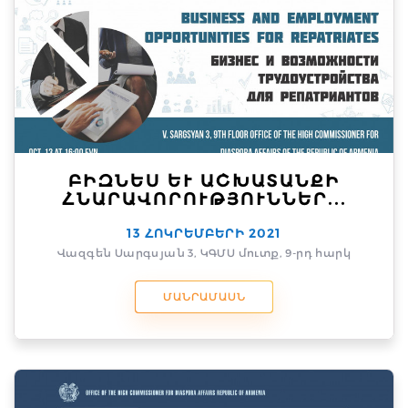
ԲԻԶՆԵՍ ԵՒ ԱՇԽԱՏԱՆՔԻ Հ
ՆԱՐԱՎՈՐՈՒԹՅՈՒՆՆԵՐ...
13 ՀՈԿՐԵՄԲԵՐԻ 2021
Վազգեն Սարգսյան 3, ԿԳՄՍ մուտք, 9-րդ հարկ
ՄԱՆՐԱՄԱՍՆ