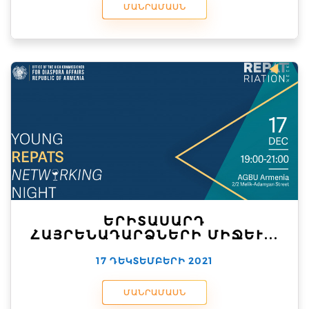
ՄԱՆՐԱՄԱՍՆ
ԵՐԻՏԱՍԱՐԴ
ՀԱՅՐԵՆԱԴԱՐՁՆԵՐԻ ՄԻՋԵՒ...
17 ԴԵԿՏԵՄԲԵՐԻ 2021
ՄԱՆՐԱՄԱՍՆ