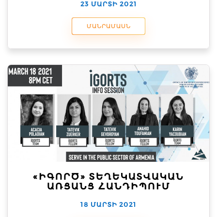
23 ՄԱՐՏԻ 2021
ՄԱՆՐԱՄԱՍՆ
«ԻԳՈՐԾ» ՏԵՂԵԿԱՏՎԱԿԱՆ
ԱՌՑԱՆՑ ՀԱՆԴԻՊՈՒՄ
18 ՄԱՐՏԻ 2021