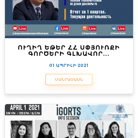
ՈՒՂԻՂ ԵԹԵՐ ՀՀ ՍՓՅՈՒՌՔԻ
ԳՈՐԾԵՐԻ ԳԼԽԱՎՈՐ...
01 ԱՊՐԻԼԻ 2021
ՄԱՆՐԱՄԱՍՆ