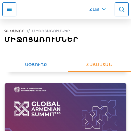
ՀԱՅ
ԳԼԽԱՎՈՐ
ՄԻՋՈՑԱՌՈՒՄՆԵՐ
ՄԻՋՈՑԱՌՈՒՄՆԵՐ
ՍՓՅՈՒՌՔ
ՀԱՅԱՍՏԱՆ