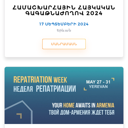
ՀԱՄԱՇԽԱՐՀԱՅԻՆ ՀԱՅԿԱԿԱՆ
ԳԱԳԱԹՆԱԺՈՂՈՎ 2024
17 ՍԵՊՏԵՄԲԵՐԻ 2024
Երևան
ՄԱՆՐԱՄԱՍՆ