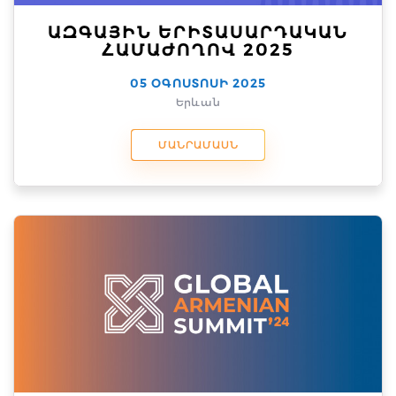
ԱԶԳԱՅԻՆ ԵՐԻՏԱՍԱՐԴԱԿԱՆ
ՀԱՄԱԺՈՂՈՎ 2025
05 ՕԳՈՍՏՈՍԻ 2025
Երևան
ՄԱՆՐԱՄԱՍՆ