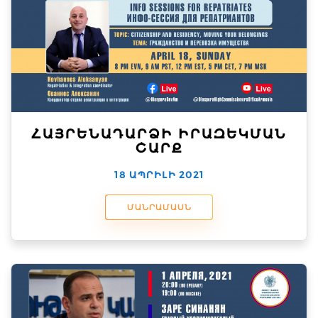
ՀԱՅՐԵՆԱԴԱՐՁԻ ԻՐԱԶԵԿՄԱՆ
ՇԱՐՔ
18 ԱՊՐԻԼԻ 2021
ՄԱՆՐԱՄԱՍՆ