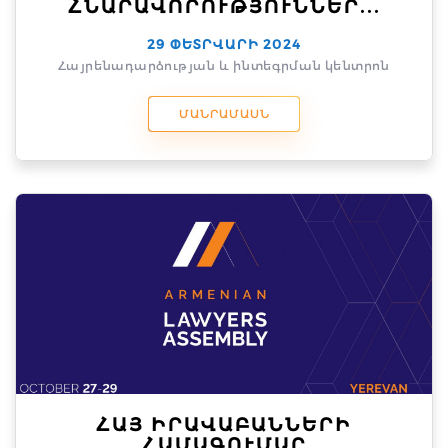
ՀՆԱՐԱՎՈՐՈՒԹՅՈՒՆՆԵՐ...
29 ՓԵՏՐՎԱՐԻ 2024
Հայրենադարձության և ինտեգրման կենտրոն
ՄԱՆՐԱՄԱՍՆ
ՀԱՅ ԻՐԱՎԱԲԱՆՆԵՐԻ
ՀԱՄԱԳՈՒՄԱՐ