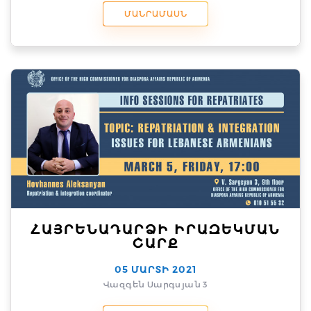
ՄԱՆՐԱՄԱՍՆ
ՀԱՅՐԵՆԱԴԱՐՁԻ ԻՐԱԶԵԿՄԱՆ
ՇԱՐՔ
05 ՄԱՐՏԻ 2021
Վազգեն Սարգսյան 3