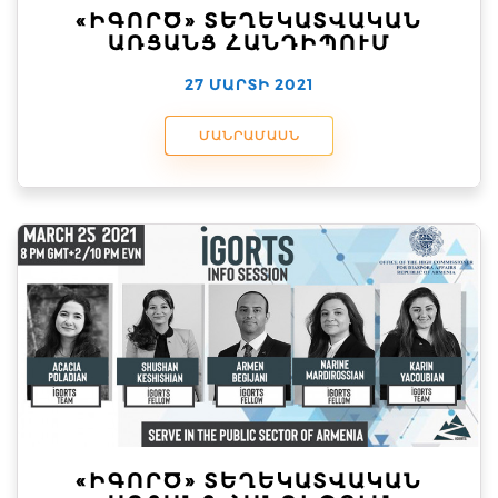
«ԻԳՈՐԾ» ՏԵՂԵԿԱՏՎԱԿԱՆ
ԱՌՑԱՆՑ ՀԱՆԴԻՊՈՒՄ
27 ՄԱՐՏԻ 2021
ՄԱՆՐԱՄԱՍՆ
«ԻԳՈՐԾ» ՏԵՂԵԿԱՏՎԱԿԱՆ