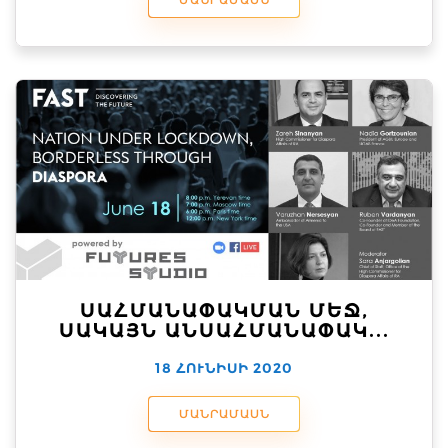
ՍԱՀՄԱՆԱՓԱԿՄԱՆ ՄԵՋ,
ՍԱԿԱՅՆ ԱՆՍԱՀՄԱՆԱՓԱԿ...
18 ՀՈՒՆԻՍԻ 2020
ՄԱՆՐԱՄԱՍՆ