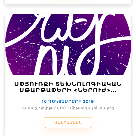
ՍՓՅՈՒՌՔԻ ՏԵԽՆՈԼՈԳԻԱԿԱՆ
ՍԹԱՐԹԱՓԵՐԻ «ՆԵՐՈՒԺ»...
16 ԴԵԿՏԵՄԲԵՐԻ 2019
Տավուշ, Դիլիջան, UWC միջազգային դպրոց
ՄԱՆՐԱՄԱՍՆ