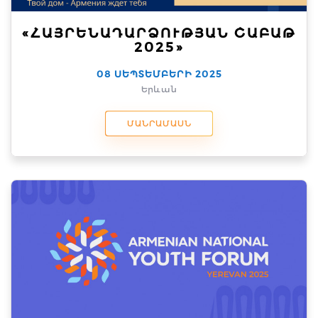
«ՀԱՅՐԵՆԱԴԱՐՁՈՒԹՅԱՆ ՇԱԲԱԹ
2025»
08 ՍԵՊՏԵՄԲԵՐԻ 2025
Երևան
ՄԱՆՐԱՄԱՍՆ