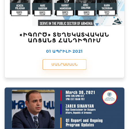
«ԻԳՈՐԾ» ՏԵՂԵԿԱՏՎԱԿԱՆ
ԱՌՑԱՆՑ ՀԱՆԴԻՊՈՒՄ
01 ԱՊՐԻԼԻ 2021
ՄԱՆՐԱՄԱՍՆ