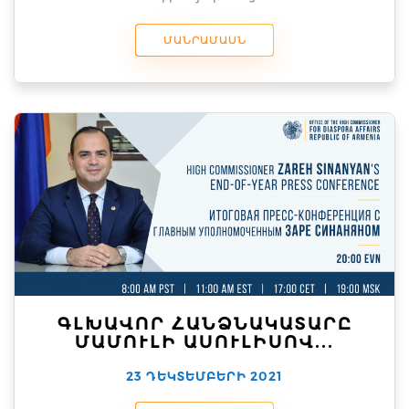
ՄԱՆՐԱՄԱՍՆ
ԳԼԽԱՎՈՐ ՀԱՆՁՆԱԿԱՏԱՐԸ
ՄԱՄՈՒԼԻ ԱՍՈՒԼԻՍՈՎ...
23 ԴԵԿՏԵՄԲԵՐԻ 2021