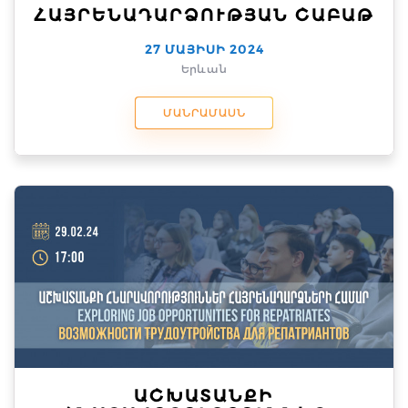
ՀԱՅՐԵՆԱԴԱՐՁՈՒԹՅԱՆ ՇԱԲԱԹ
27 ՄԱՅԻՍԻ 2024
Երևան
ՄԱՆՐԱՄԱՍՆ
ԱՇԽԱՏԱՆՔԻ