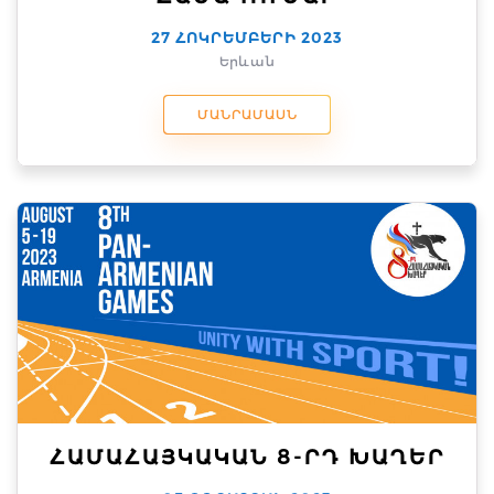
27 ՀՈԿՐԵՄԲԵՐԻ 2023
Երևան
ՄԱՆՐԱՄԱՍՆ
ՀԱՄԱՀԱՅԿԱԿԱՆ 8-ՐԴ ԽԱՂԵՐ