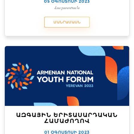
05 ՕԳՈՍՏՈՍԻ 2023
Հայաստան
ՄԱՆՐԱՄԱՍՆ
ԱԶԳԱՅԻՆ ԵՐԻՏԱՍԱՐԴԱԿԱՆ
ՀԱՄԱԺՈՂՈՎ
01 ՕԳՈՍՏՈՍԻ 2023