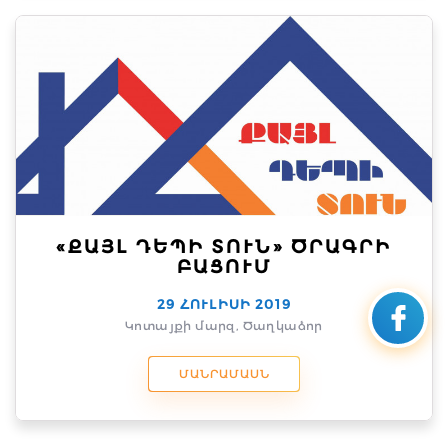
«ՔԱՅԼ ԴԵՊԻ ՏՈՒՆ» ԾՐԱԳՐԻ
ԲԱՑՈՒՄ
29 ՀՈՒԼԻՍԻ 2019
Կոտայքի մարզ, Ծաղկաձոր
ՄԱՆՐԱՄԱՍՆ