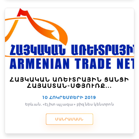
ՀԱՅԿԱԿԱՆ ԱՌԵՒՏՐԱՅԻՆ ՑԱՆՑԻ Հ
ԱՅԱՍՏԱՆ-ՍՓՅՈՒՌՔ...
10 ՀՈԿՐԵՄԲԵՐԻ 2019
Երևան, «Էլիտ պլազա» բիզնես կենտրոն
ՄԱՆՐԱՄԱՍՆ