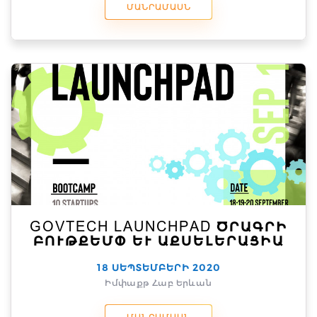
ՄԱՆՐԱՄԱՍՆ
GOVTECH LAUNCHPAD ԾՐԱԳՐԻ
ԲՈՒԹՔԵՄՓ ԵՒ ԱՔՍԵԼԵՐԱՑԻԱ
18 ՍԵՊՏԵՄԲԵՐԻ 2020
Իմփաքթ Հաբ Երևան
ՄԱՆՐԱՄԱՍՆ