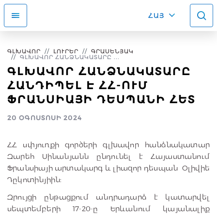
ՀԱՅ
ԳԼԽԱՎՈՐ
ԼՈՒՐԵՐ
ԳՐԱՍԵՆՅԱԿ
ԳԼԽԱՎՈՐ ՀԱՆՁՆԱԿԱՏԱՐԸ ...
ԳԼԽԱՎՈՐ ՀԱՆՁՆԱԿԱՏԱՐԸ
ՀԱՆԴԻՊԵԼ Է ՀՀ-ՈՒՄ
ՖՐԱՆՍԻԱՅԻ ԴԵՍՊԱՆԻ ՀԵՏ
20 ՕԳՈՍՏՈՍԻ 2024
ՀՀ սփյուռքի գործերի գլխավոր հանձնակատար
Զարեհ Սինանյանն ընդունել է Հայաստանում
Ֆրանսիայի արտակարգ և լիազոր դեսպան Օլիվիե
Դըկոտինյիին։
Զրույցի ընթացքում անդրադարձ է կատարվել
սեպտեմբերի 17-20-ը Երևանում կայանալիք