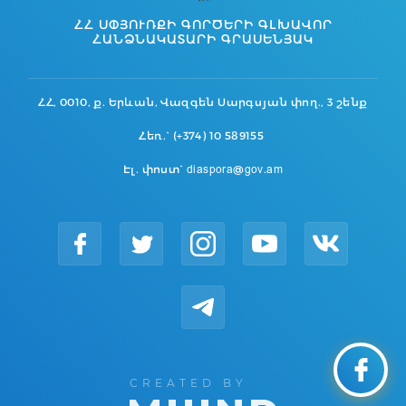
ՀՀ ՍՓՅՈՒՌՔԻ ԳՈՐԾԵՐԻ ԳԼԽԱՎՈՐ
ՀԱՆՁՆԱԿԱՏԱՐԻ ԳՐԱՍԵՆՅԱԿ
ՀՀ, 0010, ք. Երևան, Վազգեն Սարգսյան փող., 3 շենք
Հեռ.` (+374) 10 589155
Էլ. փոստ` diaspora@gov.am
CREATED BY