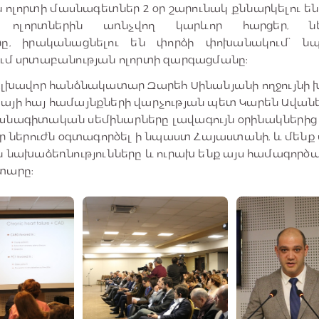
ոլորտի մասնագետներ 2 օր շարունակ քննարկելու ե
ոլորտներին առնչվող կարևոր հարցեր, նե
ները, իրականացնելու են փորձի փոխանակում՝ ն
ում սրտաբանության ոլորտի զարգացմանը:
 գլխավոր հանձնակատար Զարեհ Սինանյանի ողջույնի
այի հայ համայնքների վարչության պետ Կարեն Ավանես
սնագիտական սեմինարները լավագույն օրինակներից ե
 իր ներուժն օգտագործել ի նպաստ Հայաստանի, և մեն
ն նախաձեռնությունները և ուրախ ենք այս համագործա
տարը։