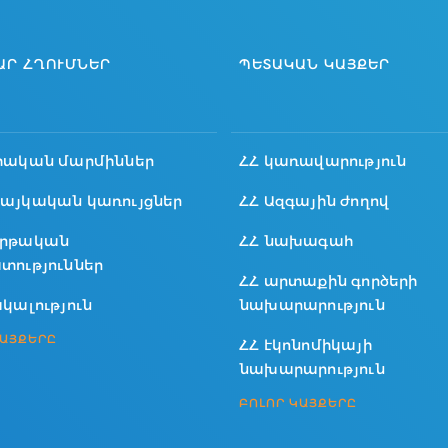
ԱՐ ՀՂՈՒՄՆԵՐ
ՊԵՏԱԿԱՆ ԿԱՅՔԵՐ
տական մարմիններ
ՀՀ կառավարություն
այկական կառույցներ
ՀՀ Ազգային ժողով
րթական
ՀՀ նախագահ
տություններ
ՀՀ արտաքին գործերի
կալություն
նախարարություն
ԿԱՅՔԵՐԸ
ՀՀ էկոնոմիկայի
նախարարություն
ԲՈԼՈՐ ԿԱՅՔԵՐԸ