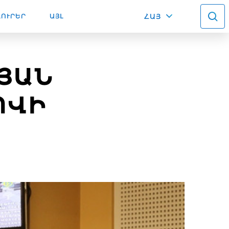
ԼՈՒՐԵՐ
ԱՅԼ
ՀԱՅ
ՅԱՆ
ՈՎԻ