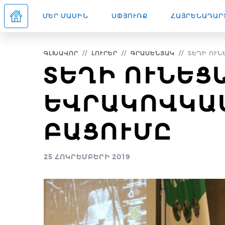
ՄԵՐ ՄԱՍԻՆ
ՍՓՅՈՒՌՔ
ՀԱՅՐԵՆԱԴԱՐ
ԳԼԽԱՎՈՐ
ԼՈՒՐԵՐ
ԳՐԱՍԵՆՅԱԿ
ՏԵՂԻ ՈՒՆԵ
ՏԵՂԻ ՈՒՆԵՑ
ԵՎՐԱԿՈՎԿԱ
ԲԱՑՈՒՄԸ
25 ՀՈԿՐԵՄԲԵՐԻ 2019