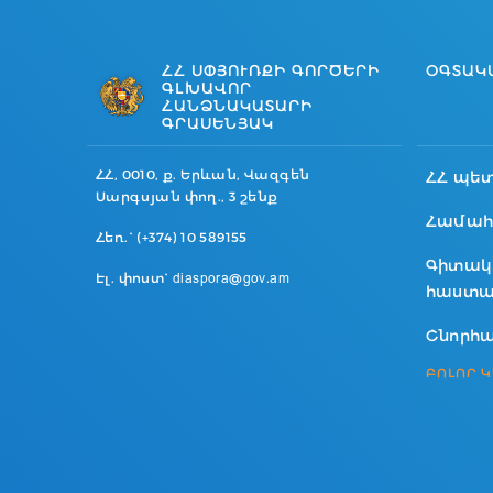
ՀՀ ՍՓՅՈՒՌՔԻ ԳՈՐԾԵՐԻ
ՕԳՏԱԿ
ԳԼԽԱՎՈՐ
ՀԱՆՁՆԱԿԱՏԱՐԻ
ԳՐԱՍԵՆՅԱԿ
ՀՀ, 0010, ք. Երևան, Վազգեն
ՀՀ պե
Սարգսյան փող., 3 շենք
Համահ
Հեռ.` (+374) 10 589155
Գիտակ
Էլ. փոստ` diaspora@gov.am
հաստա
Շնորհա
ԲՈԼՈՐ 