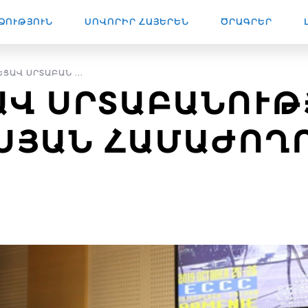
ՁՈՒԹՅՈՒՆ
ՍՈՎՈՐԻՐ ՀԱՅԵՐԵՆ
ԾՐԱԳՐԵՐ
ՑԱՎ ՍՐՏԱԲԱՆ ...
ԱՎ ՍՐՏԱԲԱՆՈՒԹ
ՍՅԱՆ ՀԱՄԱԺՈՂ