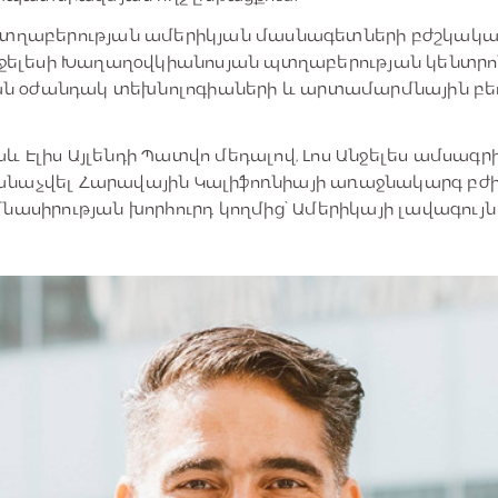
Պտղաբերության ամերիկյան մասնագետների բժշկական
Անջելեսի Խաղաղօվկիանոսյան պտղաբերության կենտրո
ն օժանդակ տեխնոլոգիաների և արտամարմնային բ
 Էլիս Այլենդի Պատվո մեդալով, Լոս Անջելես ամսագրի
նաչվել Հարավային Կալիֆոռնիայի առաջնակարգ բժիշ
մնասիրության խորհուրդ կողմից՝ Ամերիկայի լավագու