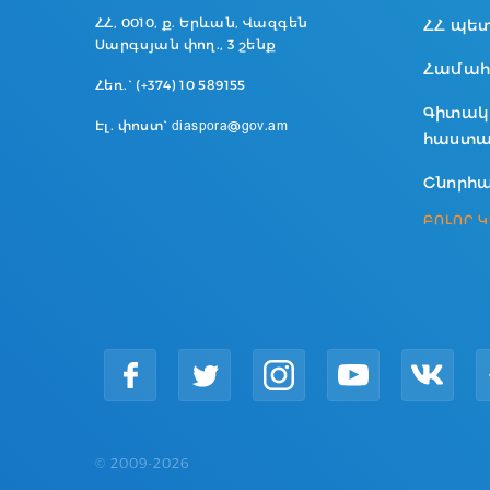
ՀՀ, 0010, ք. Երևան, Վազգեն
ՀՀ պե
Սարգսյան փող., 3 շենք
Համահ
Հեռ.` (+374) 10 589155
Գիտակ
Էլ. փոստ` diaspora@gov.am
հաստա
Շնորհա
ԲՈԼՈՐ 
© 2009-2026