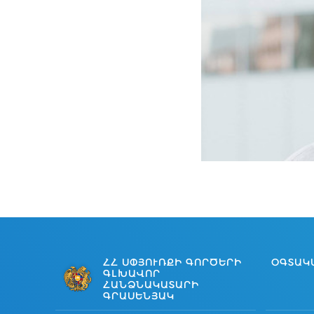
ՀՀ ՍՓՅՈՒՌՔԻ ԳՈՐԾԵՐԻ
ՕԳՏԱԿ
ԳԼԽԱՎՈՐ
ՀԱՆՁՆԱԿԱՏԱՐԻ
ԳՐԱՍԵՆՅԱԿ