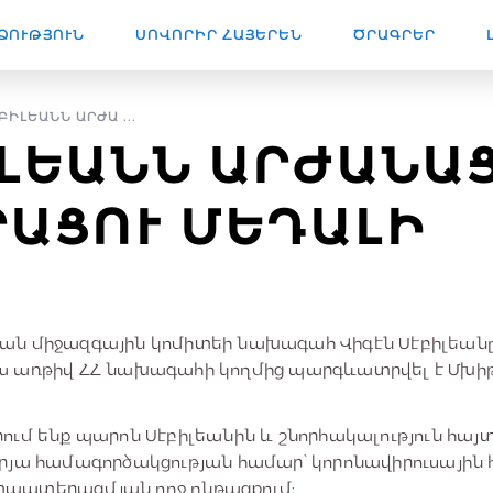
ՁՈՒԹՅՈՒՆ
ՍՈՎՈՐԻՐ ՀԱՅԵՐԵՆ
ԾՐԱԳՐԵՐ
ԲԻԼԵԱՆՆ ԱՐԺԱ ...
ԼԵԱՆՆ ԱՐԺԱՆԱՑ
ԱՑՈՒ ՄԵԴԱԼԻ
ան միջազգային կոմիտեի նախագահ Վիգէն Սէբիլեա
ա առթիվ ՀՀ նախագահի կողմից պարգևատրվել է Մխի
ում ենք պարոն Սէբիլեանին և շնորհակալություն հայ
րյա համագործակցության համար՝ կորոնավիրուսային
պատերազմյան ողջ ընթացքում: