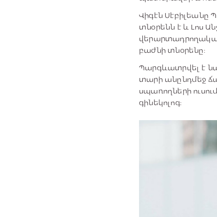
Վիգէն Սէբիլեանը 
տնօրենն է և Լոս 
վերարտադրողակա
բաժնի տնօրենը:
Պարգևատրվել է նաև
տարի անընդմեջ ճա
սպառողների ուսու
գինեկոլոգ: