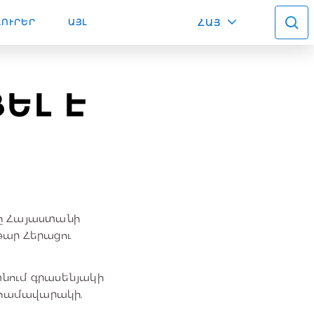
ԼՈՒՐԵՐ
ԱՅԼ
ՀԱՅ
ԵԼ Է
նը Հայաստանի
թար Հերացու
տնում գրասենյակի
 համավարակի,