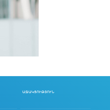
ԱՋԱԿՑՈՒԹՅՈՒՆ