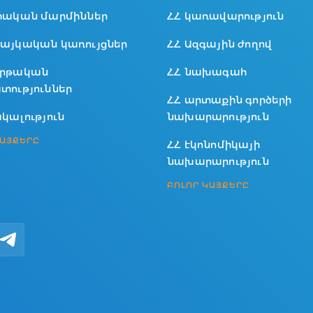
տական մարմիններ
ՀՀ կառավարություն
այկական կառույցներ
ՀՀ Ազգային ժողով
րթական
ՀՀ նախագահ
տություններ
ՀՀ արտաքին գործերի
կալություն
նախարարություն
ԿԱՅՔԵՐԸ
ՀՀ էկոնոմիկայի
նախարարություն
ԲՈԼՈՐ ԿԱՅՔԵՐԸ