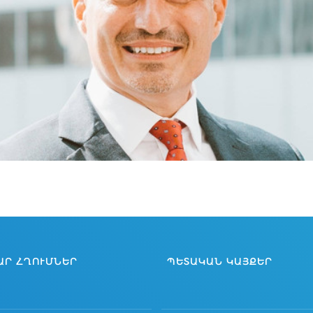
ԱՐ ՀՂՈՒՄՆԵՐ
ՊԵՏԱԿԱՆ ԿԱՅՔԵՐ