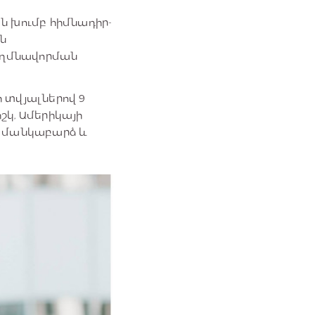
 խումբ հիմնադիր-
ն
եղմնավորման
 տվյալներով 9
կ, Ամերիկայի
յն մանկաբարձ և