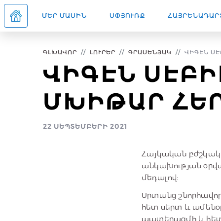
ՄԵՐ ՄԱՍԻՆ
ՍՓՅՈՒՌՔ
ՀԱՅՐԵՆԱԴԱՐ
ԳԼԽԱՎՈՐ
ԼՈՒՐԵՐ
ԳՐԱՍԵՆՅԱԿ
ՎԻԳԷՆ ՍԷ
ՎԻԳԷՆ ՍԷԲԻ
ՄԽԻԹԱՐ ՀԵՐ
22 ՍԵՊՏԵՄԲԵՐԻ 2021
Հայկական բժշկակ
անկախության օրվ
մեդալով:
Սրտանց շնորհավոր
հետ սերտ և ամենօ
պատերազմի և հետ