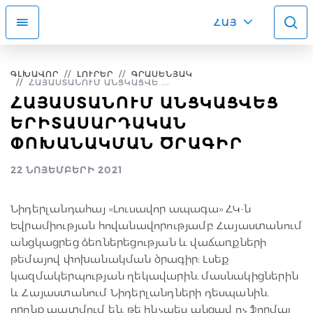
ՀԱՅ
ԳԼԽԱՎՈՐ
ԼՈՒՐԵՐ
ԳՐԱՍԵՆՅԱԿ
ՀԱՅԱՍՏԱՆՈՒՄ ԱՆՑԿԱՑՎԵ ...
ՀԱՅԱՍՏԱՆՈՒՄ ԱՆՑԿԱՑՎԵՑ
ԵՐԻՏԱՍԱՐԴԱԿԱՆ
ՓՈԽԱՆԱԿՄԱՆ ԾՐԱԳԻՐ
22 ՆՈՅԵՄԲԵՐԻ 2021
Նիդերլանդահայ «Լուսավոր ապագա» ՀԿ-ն
Եվրամիության հովանավորությամբ Հայաստանում
անցկացրեց ձեռներեցության և վաճառքների
թեմայով փոխանակման ծրագիր։ Լսեք
կազմակերպության ղեկավարին, մասնակիցներին
և Հայաստանում Նիդերլանդների դեսպանին,
որոնք պատմում են, թե ինչպես անցավ ոչ ֆորմալ