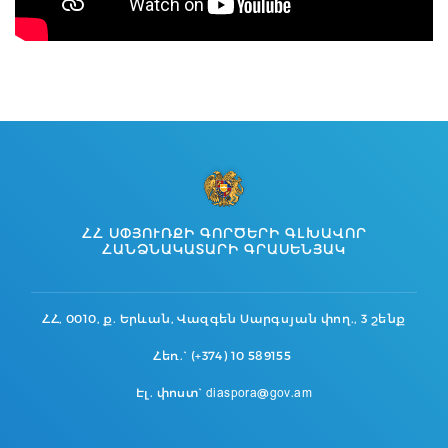
ՀՀ ՍՓՅՈՒՌՔԻ ԳՈՐԾԵՐԻ ԳԼԽԱՎՈՐ
ՀԱՆՁՆԱԿԱՏԱՐԻ ԳՐԱՍԵՆՅԱԿ
ՀՀ, 0010, ք. Երևան, Վազգեն Սարգսյան փող., 3 շենք
Հեռ.` (+374) 10 589155
Էլ. փոստ` diaspora@gov.am