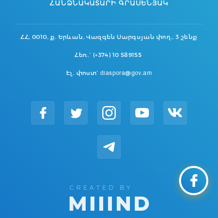
ՀԱՆՁՆԱԿԱՏԱՐԻ ԳՐԱՍԵՆՅԱԿ
ՀՀ, 0010, ք. Երևան, Վազգեն Սարգսյան փող., 3 շենք
Հեռ.` (+374) 10 589155
Էլ. փոստ` diaspora@gov.am
CREATED BY