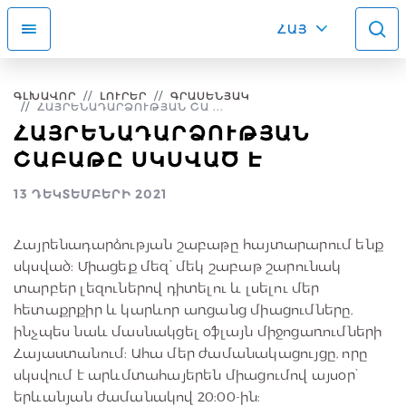
ՀԱՅ
ԳԼԽԱՎՈՐ
ԼՈՒՐԵՐ
ԳՐԱՍԵՆՅԱԿ
ՀԱՅՐԵՆԱԴԱՐՁՈՒԹՅԱՆ ՇԱ ...
ՀԱՅՐԵՆԱԴԱՐՁՈՒԹՅԱՆ
ՇԱԲԱԹԸ ՍԿՍՎԱԾ Է
13 ԴԵԿՏԵՄԲԵՐԻ 2021
Հայրենադարձության շաբաթը հայտարարում ենք
սկսված: Միացեք մեզ՝ մեկ շաբաթ շարունակ
տարբեր լեզուներով դիտելու և լսելու մեր
հետաքրքիր և կարևոր առցանց միացումները,
ինչպես նաև մասնակցել օֆլայն միջոցառումների
Հայաստանում: Ահա մեր ժամանակացույցը, որը
սկսվում է արևմտահայերեն միացումով այսօր՝
երևանյան ժամանակով 20:00-ին: