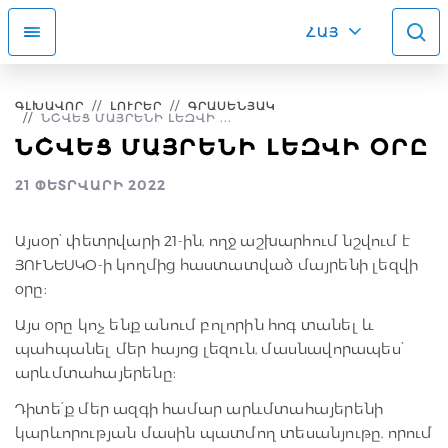
ՀԱՅ
ԳԼԽԱՎՈՐ
ԼՈՒՐԵՐ
ԳՐԱՍԵՆՅԱԿ
ՆՇՎԵՑ ՄԱՅՐԵՆԻ ԼԵԶՎԻ ...
ՆՇՎԵՑ ՄԱՅՐԵՆԻ ԼԵԶՎԻ ՕՐԸ
21 ՓԵՏՐՎԱՐԻ 2022
Այսօր՝ փետրվարի 21-ին, ողջ աշխարհում նշվում է
ՅՈՒՆԵՍԿՕ-ի կողմից հաստատված մայրենի լեզվի
օրը։
Այս օրը կոչ ենք անում բոլորին հոգ տանել և
պահպանել մեր հայոց լեզուն, մասնավորապես՝
արևմտահայերենը։
Դիտե՛ք մեր ազգի համար արևմտահայերենի
կարևորության մասին պատմող տեսանյութը, որում