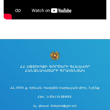
ՀՀ ՍՓՅՈՒՌՔԻ ԳՈՐԾԵՐԻ ԳԼԽԱՎՈՐ
ՀԱՆՁՆԱԿԱՏԱՐԻ ԳՐԱՍԵՆՅԱԿ
ՀՀ, 0010, ք. Երևան, Վազգեն Սարգսյան փող., 3 շենք
Հեռ.` (+374) 10 589155
Էլ. փոստ` diaspora@gov.am