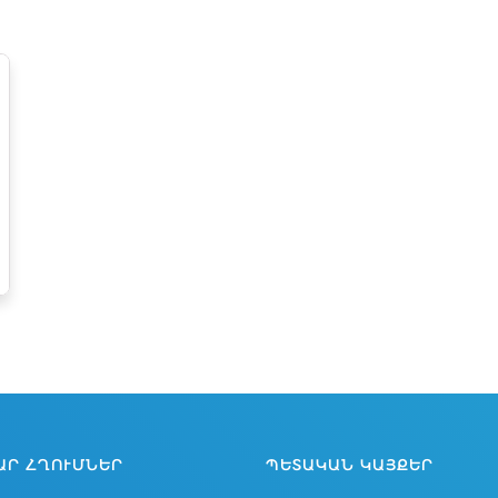
ԱՐ ՀՂՈՒՄՆԵՐ
ՊԵՏԱԿԱՆ ԿԱՅՔԵՐ