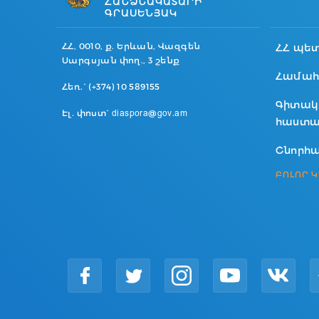
ՀԱՆՁՆԱԿԱՏԱՐԻ
ԳՐԱՍԵՆՅԱԿ
ՀՀ, 0010, ք. Երևան, Վազգեն
ՀՀ պե
Սարգսյան փող., 3 շենք
Համահ
Հեռ.` (+374) 10 589155
Գիտակ
Էլ. փոստ` diaspora@gov.am
հաստա
Շնորհա
ԲՈԼՈՐ 