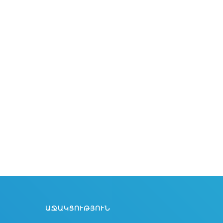
ԱՋԱԿՑՈՒԹՅՈՒՆ