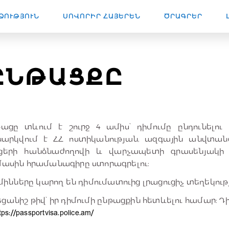
ՁՈՒԹՅՈՒՆ
ՍՈՎՈՐԻՐ ՀԱՅԵՐԵՆ
ԾՐԱԳՐԵՐ
 ԸՆԹԱՑՔԸ
ացը տևում է շուրջ 4 ամիս՝ դիմումը ընդունելո
նարկվում է ՀՀ ոստիկանության, ազգային անվտան
ցերի հանձնաժողովի և վարչապետի գրասենյակի կ
մասին հրամանագիրը ստորագրելու:
նները կարող են դիմումատուից լրացուցիչ տեղեկու
եցանիշ թիվ՝ իր դիմումի ընթացքին հետևելու համար։ Դ
tps://passportvisa.police.am/