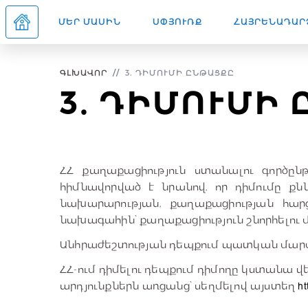
ՄԵՐ ՄԱՍԻՆ
ՍՓՅՈՒՌՔ
ՀԱՅՐԵՆԱԴԱՐ
ԳԼԽԱՎՈՐ
3. ԴԻՄՈՒՄԻ ԸՆԹԱՑՔԸ
3. ԴԻՄՈՒՄԻ
ՀՀ քաղաքացիություն ստանալու գործընթ
հիմնավորված է նրանով, որ դիմումը քն
նախարարության, քաղաքացիության հար
նախագահին՝ քաղաքացիություն շնորհելու 
Անհրաժեշտության դեպքում պատկան մարմի
ՀՀ-ում դիմելու դեպքում դիմողը կստանա վ
արդյունքներն առցանց՝ սեղմելով այստեղ
ht