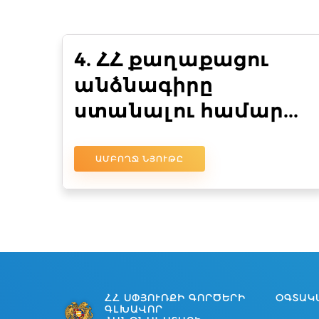
4. ՀՀ քաղաքացու
անձնագիրը
ստանալու համար...
ԱՄԲՈՂՋ ՆՅՈՒԹԸ
ՀՀ ՍՓՅՈՒՌՔԻ ԳՈՐԾԵՐԻ
ՕԳՏԱԿ
ԳԼԽԱՎՈՐ