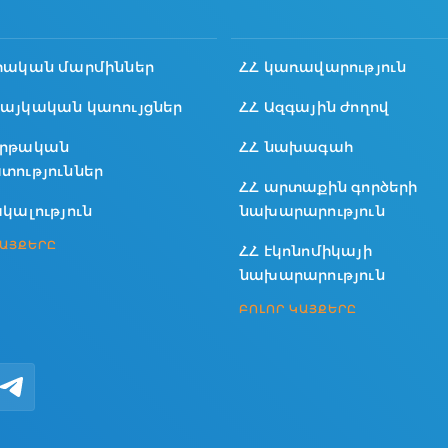
տական մարմիններ
ՀՀ կառավարություն
այկական կառույցներ
ՀՀ Ազգային ժողով
րթական
ՀՀ նախագահ
տություններ
ՀՀ արտաքին գործերի
կալություն
նախարարություն
ԿԱՅՔԵՐԸ
ՀՀ էկոնոմիկայի
նախարարություն
ԲՈԼՈՐ ԿԱՅՔԵՐԸ