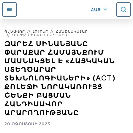
ՀԱՅ
ԳԼԽԱՎՈՐ
ԼՈՒՐԵՐ
ՀԱՆՁՆԱԿԱՏԱՐ
ԶԱՐԵՀ ՍԻՆԱՆՅԱՆԸ ՓԱՐԱ ...
ԶԱՐԵՀ ՍԻՆԱՆՅԱՆԸ
ՓԱՐԱՔԱՐ ՀԱՄԱՅՆՔՈՒՄ
ՄԱՍՆԱԿՑԵԼ Է «ՀԱՅԿԱԿԱՆ
ՍՏԵՂԾԱՐԱՐ
ՏԵԽՆՈԼՈԳԻԱՆԵՐԻ» (ACT)
ՔՈԼԵՋԻ ՆՈՐԱԿԱՌՈՒՅՑ
ՇԵՆՔԻ ԲԱՑՄԱՆ
ՀԱՆԴԻՍԱՎՈՐ
ԱՐԱՐՈՂՈՒԹՅԱՆԸ
20 ՕԳՈՍՏՈՍԻ 2025