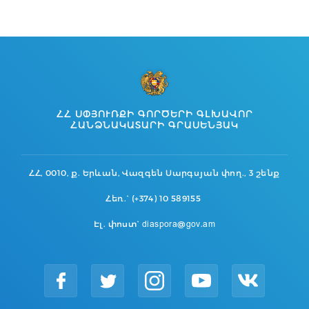
ՀՀ ՍՓՅՈՒՌՔԻ ԳՈՐԾԵՐԻ ԳԼԽԱՎՈՐ
ՀԱՆՁՆԱԿԱՏԱՐԻ ԳՐԱՍԵՆՅԱԿ
ՀՀ, 0010, ք. Երևան, Վազգեն Սարգսյան փող., 3 շենք
Հեռ.` (+374) 10 589155
Էլ. փոստ` diaspora@gov.am