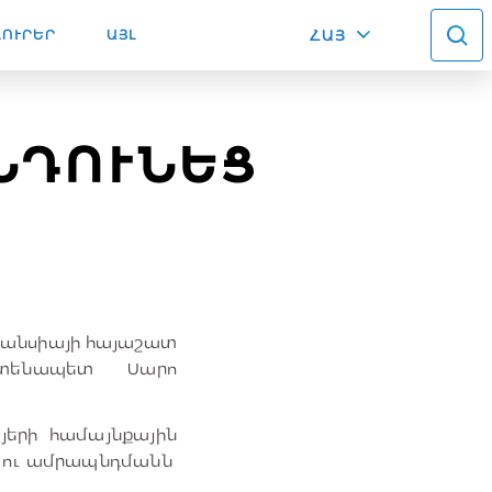
ԼՈՒՐԵՐ
ԱՅԼ
ՀԱՅ
ՆԴՈՒՆԵՑ
Ֆրանսիայի հայաշատ
 ատենապետ Սարո
այերի համայնքային
ն ու ամրապնդմանն