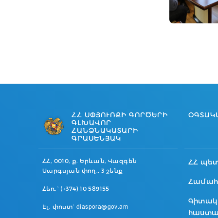
ՀՀ ՍՓՅՈՒՌՔԻ ԳՈՐԾԵՐԻ
ՕԳՏԱԿ
ԳԼԽԱՎՈՐ
ՀԱՆՁՆԱԿԱՏԱՐԻ
ԳՐԱՍԵՆՅԱԿ
ՀՀ, 0010, ք. Երևան, Վազգեն
ՀՀ պե
Սարգսյան փող., 3 շենք
Համահ
Հեռ.` (+374) 10 589155
Գիտակ
Էլ. փոստ` diaspora@gov.am
հաստա