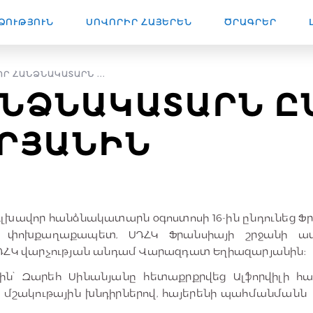
ՁՈՒԹՅՈՒՆ
ՍՈՎՈՐԻՐ ՀԱՅԵՐԵՆ
ԾՐԱԳՐԵՐ
Ր ՀԱՆՁՆԱԿԱՏԱՐՆ ...
ՆՁՆԱԿԱՏԱՐՆ Ը
ԻՐՅԱՆԻՆ
 գլխավոր հանձնակատարն օգոստոսի 16-ին ընդունեց 
քի փոխքաղաքապետ, ՍԴՀԿ Ֆրանսիայի շրջանի
ԴՀԿ վարչության անդամ Վարազդատ Եղիազարյանին:
երին՝ Զարեհ Սինանյանը հետաքրքրվեց Ալֆորվիլի հ
ն, մշակութային խնդիրներով, հայերենի պահմանման