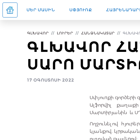
ՄԵՐ ՄԱՍԻՆ
ՍՓՅՈՒՌՔ
ՀԱՅՐԵՆԱԴԱՐ
ԳԼԽԱՎՈՐ
ԼՈՒՐԵՐ
ՀԱՆՁՆԱԿԱՏԱՐ
ԳԼԽԱՎՈ
ԳԼԽԱՎՈՐ ՀԱ
ՍԱՐՈ ՄԱՐՏ
17 ՕԳՈՍՏՈՍԻ 2022
Սփյուռքի գործերի
Ալֆորվիլ քաղա
Մարտիրյանին և Ս
Ողջունելով հյուր
կյանքով, կրթակա
ուղղված քայլերով: