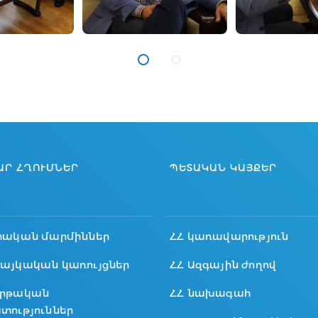
ԱՐ ՀՂՈՒՄՆԵՐ
ՊԵՏԱԿԱՆ ԿԱՅՔԵՐ
տական մարմիններ
ՀՀ կառավարություն
այկական կառույցներ
ՀՀ Ազգային ժողով
րթական
ՀՀ նախագահ
տություններ