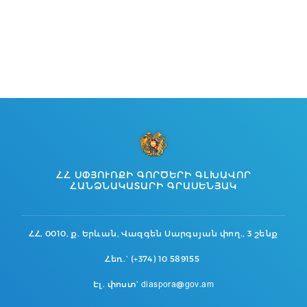
ՀՀ ՍՓՅՈՒՌՔԻ ԳՈՐԾԵՐԻ ԳԼԽԱՎՈՐ
ՀԱՆՁՆԱԿԱՏԱՐԻ ԳՐԱՍԵՆՅԱԿ
ՀՀ, 0010, ք. Երևան, Վազգեն Սարգսյան փող., 3 շենք
Հեռ.` (+374) 10 589155
Էլ. փոստ` diaspora@gov.am