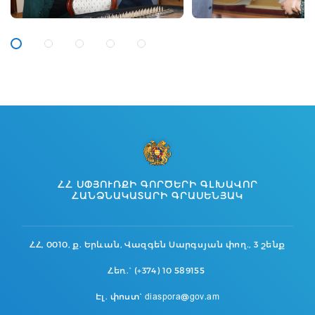
ՀՀ ՍՓՅՈՒՌՔԻ ԳՈՐԾԵՐԻ ԳԼԽԱՎՈՐ
ՀԱՆՁՆԱԿԱՏԱՐԻ ԳՐԱՍԵՆՅԱԿ
ՀՀ, 0010, ք. Երևան, Վազգեն Սարգսյան փող., 3 շենք
Հեռ.` (+374) 10 589155
Էլ. փոստ` diaspora@gov.am