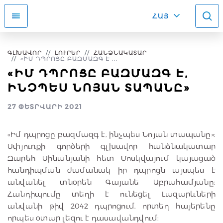
ՀԱՅ
ԳԼԽԱՎՈՐ
ԼՈՒՐԵՐ
ՀԱՆՁՆԱԿԱՏԱՐ
«ԻՄ ԴՊՐՈՑԸ ԲԱԶՄԱԶԳ Է ...
«ԻՄ ԴՊՐՈՑԸ ԲԱԶՄԱԶԳ Է,
ԻՆՉՊԵՍ ՆՈՅԱՆ ՏԱՊԱՆԸ»
27 ՓԵՏՐՎԱՐԻ 2021
«Իմ դպրոցը բազմազգ է, ինչպես Նոյան տապանը»:
Սփյուռքի գործերի գլխավոր հանձնակատար
Զարեհ Սինանյանի հետ Մոսկվայում կայացած
հանդիպման ժամանակ իր դպրոցն այսպես է
անվանել տնօրեն Գայանե Աբրահամյանը:
Հանդիպումը տեղի է ունեցել Լազարևների
անվանի թիվ 2042 դպրոցում, որտեղ հայերենը
որպես օտար լեզու է դասավանդվում: