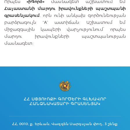
Որպես
«իԳործ»
մասնագետ աշխատում եմ
Հայաստանի մարդու իրավունքների պաշտպանի
գրասենյակում
, որն ունի անկախ գործունեության
բարձրագույն “A” աստիճան։ Աշխատում եմ
միջազգային կապերի վարչությունում՝ որպես
մարդու իրավունքների պաշտպանության
մասնագետ։
ՀՀ ՍՓՅՈՒՌՔԻ ԳՈՐԾԵՐԻ ԳԼԽԱՎՈՐ
ՀԱՆՁՆԱԿԱՏԱՐԻ ԳՐԱՍԵՆՅԱԿ
ՀՀ, 0010, ք. Երևան, Վազգեն Սարգսյան փող., 3 շենք