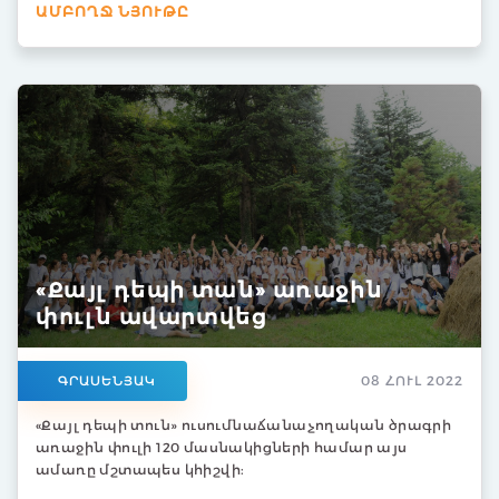
ԱՄԲՈՂՋ ՆՅՈՒԹԸ
«Քայլ դեպի տան» առաջին
փուլն ավարտվեց
ԳՐԱՍԵՆՅԱԿ
08 ՀՈՒԼ 2022
«Քայլ դեպի տուն» ուսումնաճանաչողական ծրագրի
առաջին փուլի 120 մասնակիցների համար այս
ամառը մշտապես կհիշվի: