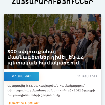
ՀԱՅՏԱՐԱՐՈՒԹՅՈՒՆՆԵՐ
300 սփյուռքահայ
մասնագետներ դիմել են ՀՀ
պետական համակարգում...
ԳՐԱՍԵՆՅԱԿ
12 ՄՅՍ 2022
Ավարտվել է ՀՀ կառավարման համակարգում
սփյուռքահայ մասնագետների «իԳործ» 2022 ծրագրի
հայտադիմումների ընդունումը:
ԱՄԲՈՂՋ ՆՅՈՒԹԸ