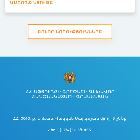
ԱՄԲՈՂՋ ՆՅՈՒԹԸ
ԲՈԼՈՐ ՆՈՐՈՒԹՅՈՒՆՆԵՐԸ
ՀՀ ՍՓՅՈՒՌՔԻ ԳՈՐԾԵՐԻ ԳԼԽԱՎՈՐ
ՀԱՆՁՆԱԿԱՏԱՐԻ ԳՐԱՍԵՆՅԱԿ
ՀՀ, 0010, ք. Երևան, Վազգեն Սարգսյան փող., 3 շենք
Հեռ.` (+374) 10 589155