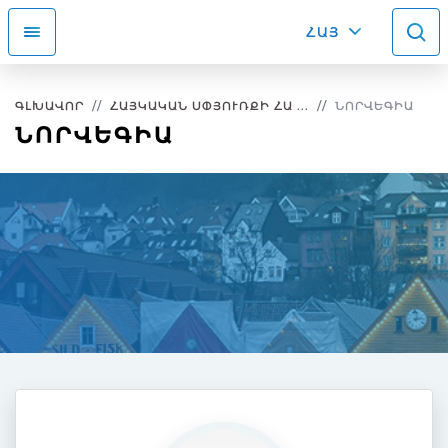
ՀԱՅ
ԳԼԽԱՎՈՐ
ՀԱՅԿԱԿԱՆ ՍՓՅՈՒՌՔԻ ՀԱ ...
ՆՈՐՎԵԳԻԱ
ՆՈՐՎԵԳԻԱ